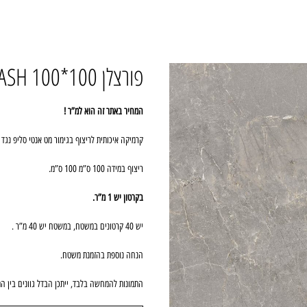
פורצלן 100*100 TEMPO ASH [אנטי סליפ]
המחיר באתר זה הוא למ”ר !
קרמיקה איכותית לריצוף בגימור מט אנטי סליפ נגד
ריצוף במידה 100 ס”מ 100 ס”מ.
בקרטון יש 1 מ”ר.
יש 40 קרטונים במשטח, במשטח יש 40 מ”ר .
הנחה נוספת בהזמנת משטח.
התמונות להמחשה בלבד, ייתכן הבדל גוונים בין הת