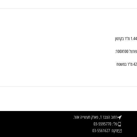
1.44 מ”ר בקרטון
פורצל 100X100:
42 מ”ר במשטח
רחוב הצבר 1, פארק תעשייה אזור.
טל': 03-5595770
פקס: 03-5561627