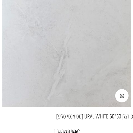
הגדל/י תמונה
פורצלן URAL WHITE 60*60 [מט אנטי סליפ]
לקבלת הצעת מחיר