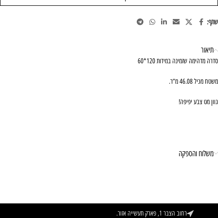
שתף:
תיאור
סדרה מדהימה שזמינה במידות 120*60
משטח מכיל 46.08 מ”ר.
גוון מט צבע יפיפה!
משלוח והספקה
רחוב הצבר 1, פארק תעשייה אזור.