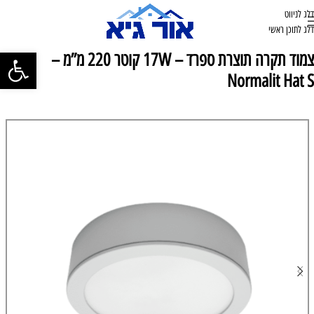
דלג לניווט
דלג לתוכן ראשי
פתח סרגל נ
צמוד תקרה תוצרת ספרד – 17W קוטר 220 מ”מ –
Normalit Hat S