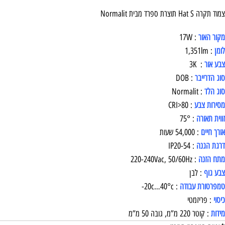
צמוד תקרה Hat S תוצרת ספרד מבית Normalit
מקור האור
: 17W
לומן
: 1,351lm
צבע אור
: 3K
סוג הדרייבר
: DOB
סוג הלד
: Normalit
מסירות צבע
: CRI>80
זווית תאורה
: 75°
אורך חיים
: 54,000 שעות
דרגת הגנה
: IP20-54
מתח הזנה
: 220-240Vac, 50/60Hz
צבע גוף
: לבן
טמפרטורת עבודה
: 20c…40°c-
כיסוי
: פריזמטי
מידות
: קוטר 220 מ”מ, גובה 50 מ”מ