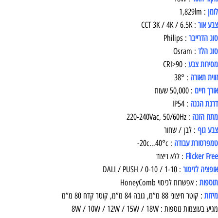
לומן
: 1,829lm
צבע אור
: CCT 3K / 4K / 6.5K
סוג הדרייבר
: Philips
סוג הלד
: Osram
מסירות צבע
: CRI>90
זווית תאורה
: 38°
אורך חיים
: 50,000 שעות
דרגת הגנה
: IP54
מתח הזנה
: 220-240Vac, 50/60Hz
צבע גוף
: לבן / שחור
טמפרטורת עבודה
: 20c…40°c-
Flicker Free
: ללא ריצוד
אופציה לדימור
: DALI / PUSH / 0-10 / 1-10
תוספות
: אפשרות לכיסוי HoneyComb
מידות
: קוטר חיצוני 88 מ”מ, גובה 84 מ”מ, קוטר קדח 80 מ”מ
מגיע בעוצמות נוספות : 8W / 10W / 12W / 15W / 18W