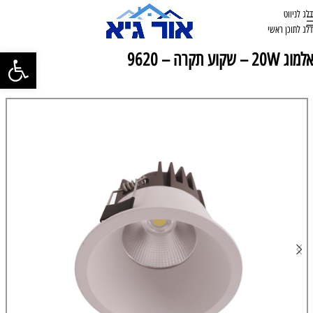
דלג לניווט
דלג לתוכן ראשי
פתח סרגל נ
אלמוג 20W – שקוע תקרה – 9620