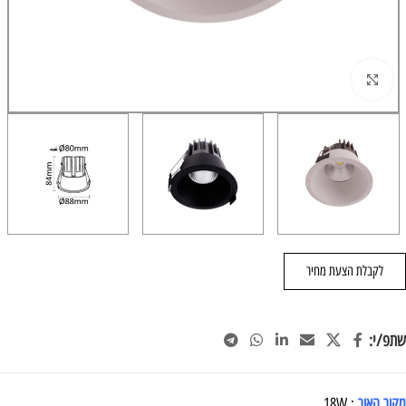
הגדל/י תמונה
לקבלת הצעת מחיר
שתפ/י:
מקור האור
: 18W